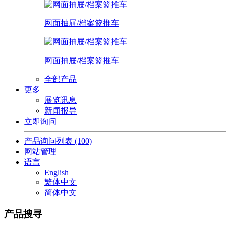
网面抽屉/档案篮推车
网面抽屉/档案篮推车
全部产品
更多
展览讯息
新闻报导
立即询问
产品询问列表
(100)
网站管理
语言
English
繁体中文
简体中文
产品搜寻