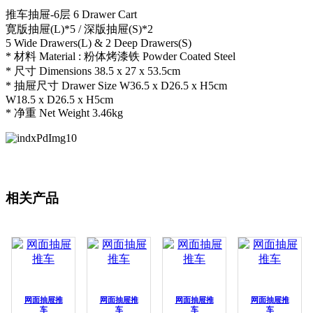
推车抽屉-6层 6 Drawer Cart
寛版抽屉(L)*5 / 深版抽屉(S)*2
5 Wide Drawers(L) & 2 Deep Drawers(S)
* 材料 Material : 粉体烤漆铁 Powder Coated Steel
* 尺寸 Dimensions 38.5 x 27 x 53.5cm
* 抽屉尺寸 Drawer Size W36.5 x D26.5 x H5cm
W18.5 x D26.5 x H5cm
* 净重 Net Weight 3.46kg
相关产品
网面抽屉推
网面抽屉推
网面抽屉推
网面抽屉推
车
车
车
车