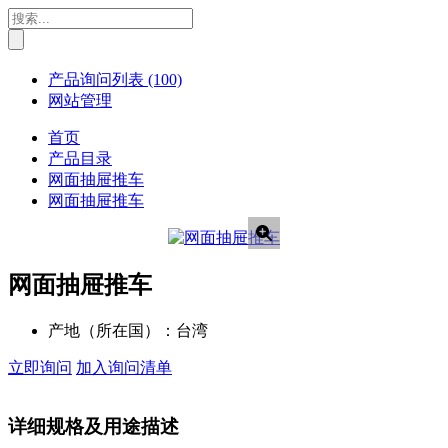
产品询问列表
(100)
网站管理
首页
产品目录
网面抽屉推车
网面抽屉推车
网面抽屉推车
产地（所在国）：
台湾
立即询问
加入询问清单
详细规格及用途描述