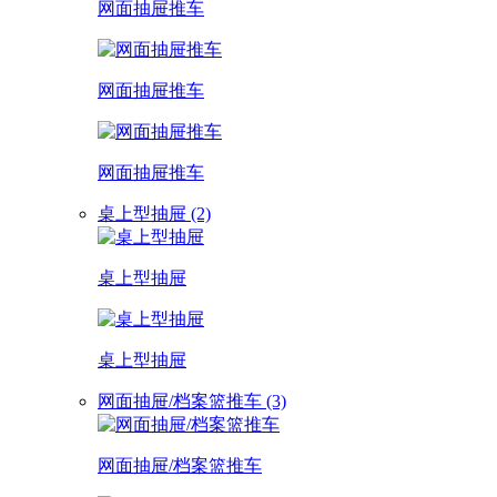
网面抽屉推车
网面抽屉推车
网面抽屉推车
桌上型抽屉 (2)
桌上型抽屉
桌上型抽屉
网面抽屉/档案篮推车 (3)
网面抽屉/档案篮推车