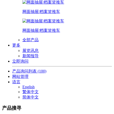
网面抽屉/档案篮推车
网面抽屉/档案篮推车
全部产品
更多
展览讯息
新闻报导
立即询问
产品询问列表
(100)
网站管理
语言
English
繁体中文
简体中文
产品搜寻