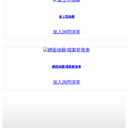
桌上型抽屜
加入詢問清單
網面抽屜/檔案籃推車
加入詢問清單