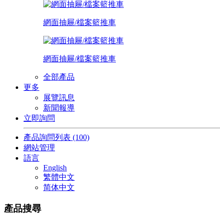
網面抽屜/檔案籃推車
網面抽屜/檔案籃推車
全部產品
更多
展覽訊息
新聞報導
立即詢問
產品詢問列表
(100)
網站管理
語言
English
繁體中文
简体中文
產品搜尋