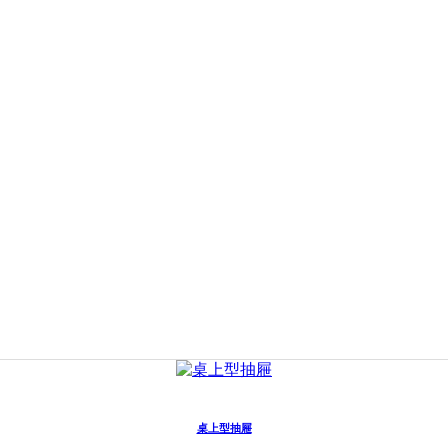
桌上型抽屜