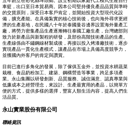
五年創立在彰化縣埤頭鄉。設立初期以家庭代工模式生產自行
車籃，出口至日本貿易商。因本公司堅持優良產品品質與準時
的交貨原則，深受日本客戶肯定，並開始投資大型現代化設
備，擴充產能。在具備紮實的核心技術後，也向海外尋求更經
濟的生產基地，在民國八十年於泰國曼谷邊界設置海外量產工
廠，將勞力密集產品生產逐漸轉往泰國工廠生產，台灣總部則
致力於新產品與新製程的研發，及部份高階技術產品的生產。
生產線係由不鏽鋼線材製成後，再接以投入烤漆廠技術，逐步
實現產品一貫化生產模式，讓產品在市場上具備高度競爭力，
並獲國內外客戶的肯定與讚賞。
目前已進行多角化的發展，除了傢俱五金外，並投資水耕蔬菜
栽種、食品奶粉加工、建築、鋼構營造等事業，跨足多項產
業。永山集團以研發創新、品質服務、誠信滿意、認真專業與
低廉成本之經營理念，來設計、生產最實用的產品，以簡單方
便的方式，提供多樣的選擇，豐富人類生活內容，提高人們生
活品質。
永山實業股份有限公司
聯絡資訊