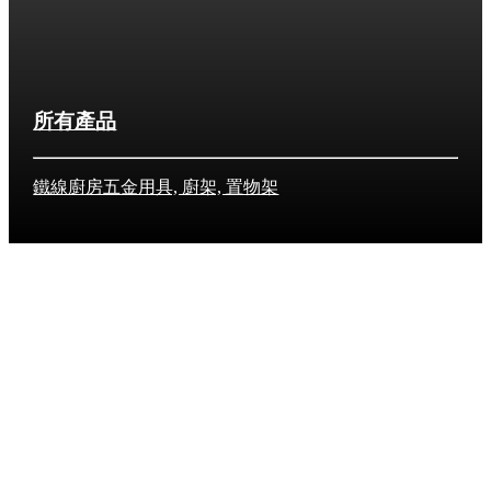
所有產品
鐵線廚房五金用具, 廚架, 置物架