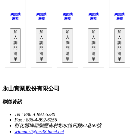
網面抽
網面抽
網面抽
網面抽
網面抽
屜籃
屜籃
屜籃
屜籃
屜籃
加
加
加
加
加
入
入
入
入
入
詢
詢
詢
詢
詢
問
問
問
問
問
清
清
清
清
清
單
單
單
單
單
永山實業股份有限公司
聯絡資訊
Tel : 886-4-892-6280
Fax : 886-4-892-6256
彰化縣埤頭鄉豐崙村彰水路四段82巷69號
wiremast@ms48.hinet.net