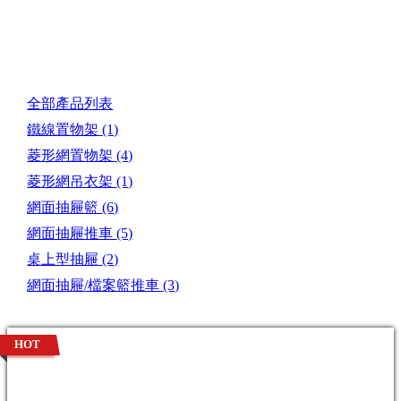
產品目錄
全部產品列表
鐵線置物架
(1)
菱形網置物架
(4)
菱形網吊衣架
(1)
網面抽屜籃
(6)
網面抽屜推車
(5)
桌上型抽屜
(2)
網面抽屜/檔案籃推車
(3)
HOT