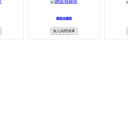
網面抽屜籃
加入詢問清單