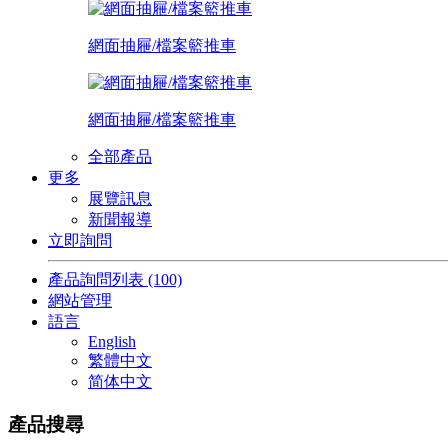
網面抽屜/檔案籃推車
網面抽屜/檔案籃推車
全部產品
更多
展覽訊息
新聞報導
立即詢問
產品詢問列表
(100)
網站管理
語言
English
繁體中文
简体中文
產品搜尋