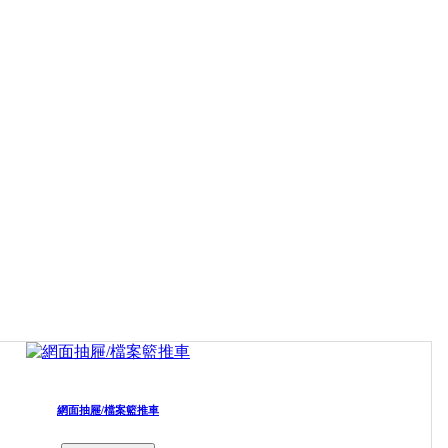
網面抽屜/檔案籃推車