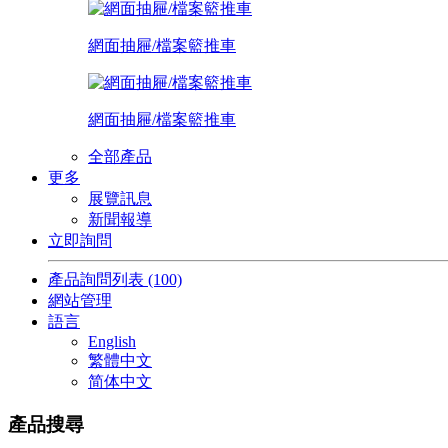
網面抽屜/檔案籃推車
網面抽屜/檔案籃推車
全部產品
更多
展覽訊息
新聞報導
立即詢問
產品詢問列表
(100)
網站管理
語言
English
繁體中文
简体中文
產品搜尋