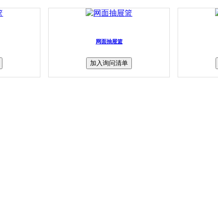
网面抽屉篮
加入询问清单