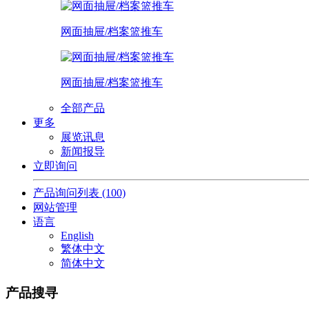
网面抽屉/档案篮推车
网面抽屉/档案篮推车
全部产品
更多
展览讯息
新闻报导
立即询问
产品询问列表
(100)
网站管理
语言
English
繁体中文
简体中文
产品搜寻