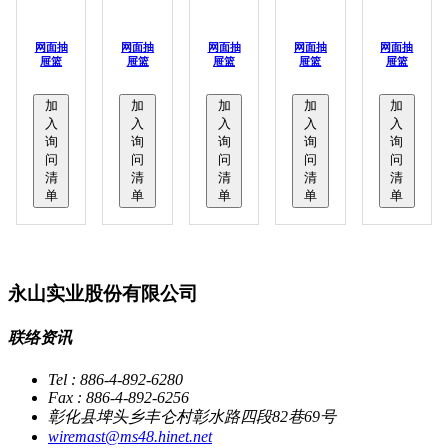
网面抽
网面抽
网面抽
网面抽
网面抽
屉篮
屉篮
屉篮
屉篮
屉篮
加
加
加
加
加
入
入
入
入
入
询
询
询
询
询
问
问
问
问
问
清
清
清
清
清
单
单
单
单
单
永山实业股份有限公司
联络资讯
Tel : 886-4-892-6280
Fax : 886-4-892-6256
彰化县埤头乡丰仑村彰水路四段82巷69号
wiremast@ms48.hinet.net