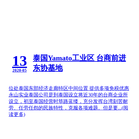
13
泰国Yamato工业区 台商前进
东协基地
2020-05
位处泰国东部经济走廊特区中间位置 提供多项免税优惠
永山实业泰国公司是到泰国设立将近30年的台商企业所
设立，初至泰国经营时筚路蓝缕，充分发挥台湾刻苦耐
劳、任劳任怨的民族特性，克服各项难题。但是要...
(阅
读更多)