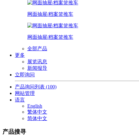
网面抽屉/档案篮推车
网面抽屉/档案篮推车
全部产品
更多
展览讯息
新闻报导
立即询问
产品询问列表
(100)
网站管理
语言
English
繁体中文
简体中文
产品搜寻